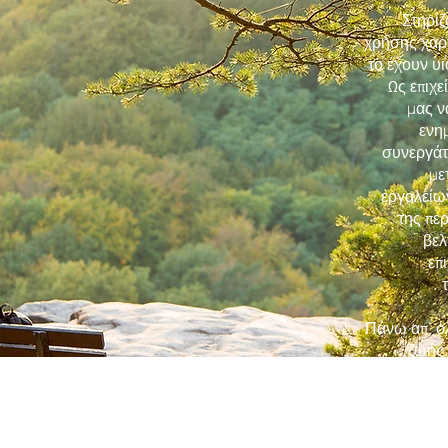
Στηρίζ
χρήσης χαρ
το έχουν υι
Ως επιχ
μας ν
ενη
συνεργάτ
με
εργαλείω
της πε
βελ
επ
Πάνω απ’ όλ
ζωής.
διαμορφώσ
τις επόμενες