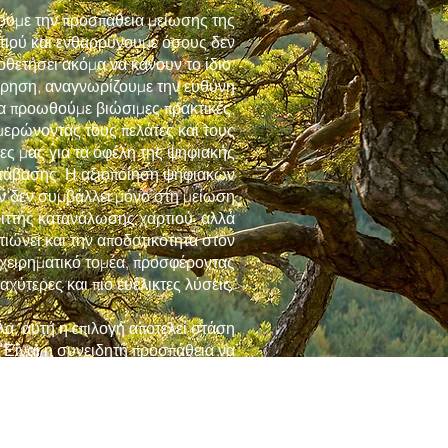
ουμε την προσπάθεια μείωσης της
τιού και ενθαρρύνουμε όσους δεν
οθετήσει ακόμα να κάνουν το ίδιο.
είρηση, αναγνωρίζουμε την ευθύνη
α προωθούμε βιώσιμες πρακτικές,
μερώνοντας τους πελάτες και τους
ες μας για τα οφέλη της ψηφιακής
τάβασης.
​
Η αξιοποίηση ψηφιακών
ν δεν συμβάλλει μόνο στη μείωση
ριττής κατανάλωσης χαρτιού, αλλά
τιώνει και την αποδοτικότητα στον
ιχειρηματικό τομέα, προσφέροντας
ταχύτερες και πιο ευέλικτες λύσεις.
α, αυτή η επιλογή αποτελεί στάση
 Είναι η συνειδητή προσπάθεια να
ουμε ένα πιο βιώσιμο μέλλον για
 γενιές, κάτι που ήμασταν και εμείς
κάποτε.