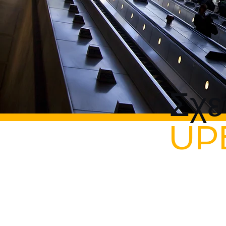
Σχε
UP