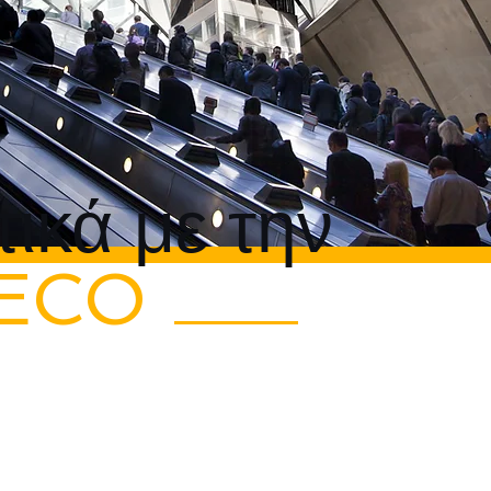
τικά με την
ECO