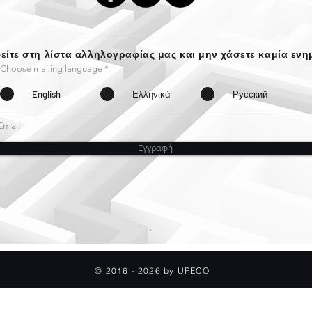
είτε στη λίστα αλληλογραφίας μας και μην χάσετε καμία εν
Choose mailing language
*
English
Ελληνικά
Русский
Εγγραφή
.
© 2016 - 2026 by UPECO
Πολιτική Aπορρήτου