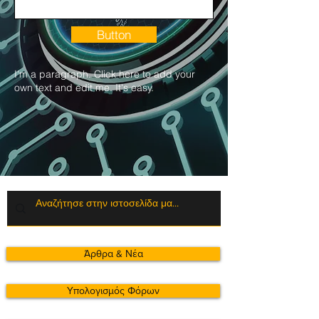
Button
I'm a paragraph. Click here to add your
own text and edit me. It's easy.
Άρθρα & Νέα
Υπολογισμός Φόρων