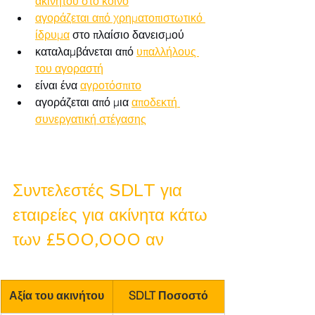
ακινήτου στο κοινό
αγοράζεται από χρηματοπιστωτικό 
ίδρυμα
 στο πλαίσιο δανεισμού
καταλαμβάνεται από 
υπαλλήλους 
του αγοραστή
είναι ένα 
αγροτόσπιτο
αγοράζεται από μια 
αποδεκτή 
συνεργατική στέγασης
Συντελεστές SDLT για 
εταιρείες για ακίνητα κάτω 
των £500,000 αν
Αξία του ακινήτου
SDLT Ποσοστό