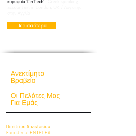
κορυφαία 'FinTech'.
Greek speaking
accountant in London, UK / Λογιστής
στην Αγγλία
Περισσότερα
Ανεκτίμητο
Βραβείο
Οι Πελάτες Μας
Για Εμάς
Dimitrios Anastasiou
Founder of ENTELEA